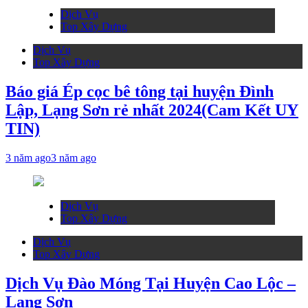
Dịch Vụ
Top Xây Dựng
Dịch Vụ
Top Xây Dựng
Báo giá Ép cọc bê tông tại huyện Đình
Lập, Lạng Sơn rẻ nhất 2024(Cam Kết UY
TIN)
3 năm ago
3 năm ago
Dịch Vụ
Top Xây Dựng
Dịch Vụ
Top Xây Dựng
Dịch Vụ Đào Móng Tại Huyện Cao Lộc –
Lạng Sơn