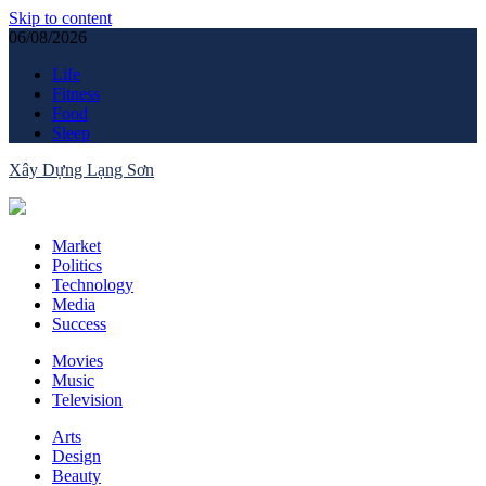
Skip to content
06/08/2026
Life
Fitness
Food
Sleep
Xây Dựng Lạng Sơn
Cung cấp sản phẩm-dịch vụ xây dựng
Market
Politics
Technology
Media
Success
Movies
Music
Television
Arts
Design
Beauty