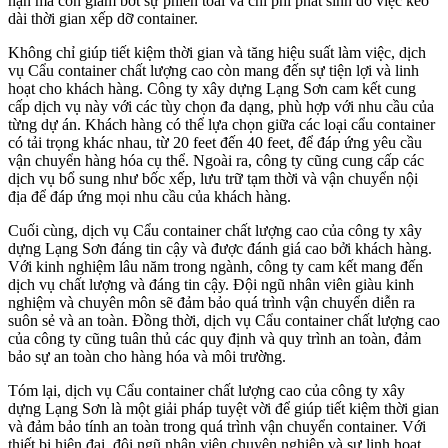
hạn mà còn giảm bớt sự phiền toái và chi phí phát sinh do việc kéo
dài thời gian xếp dỡ container.
Không chỉ giúp tiết kiệm thời gian và tăng hiệu suất làm việc, dịch
vụ Cẩu container chất lượng cao còn mang đến sự tiện lợi và linh
hoạt cho khách hàng. Công ty xây dựng Lạng Sơn cam kết cung
cấp dịch vụ này với các tùy chọn đa dạng, phù hợp với nhu cầu của
từng dự án. Khách hàng có thể lựa chọn giữa các loại cẩu container
có tải trọng khác nhau, từ 20 feet đến 40 feet, để đáp ứng yêu cầu
vận chuyển hàng hóa cụ thể. Ngoài ra, công ty cũng cung cấp các
dịch vụ bổ sung như bốc xếp, lưu trữ tạm thời và vận chuyển nội
địa để đáp ứng mọi nhu cầu của khách hàng.
Cuối cùng, dịch vụ Cẩu container chất lượng cao của công ty xây
dựng Lạng Sơn đáng tin cậy và được đánh giá cao bởi khách hàng.
Với kinh nghiệm lâu năm trong ngành, công ty cam kết mang đến
dịch vụ chất lượng và đáng tin cậy. Đội ngũ nhân viên giàu kinh
nghiệm và chuyên môn sẽ đảm bảo quá trình vận chuyển diễn ra
suôn sẻ và an toàn. Đồng thời, dịch vụ Cẩu container chất lượng cao
của công ty cũng tuân thủ các quy định và quy trình an toàn, đảm
bảo sự an toàn cho hàng hóa và môi trường.
Tóm lại, dịch vụ Cẩu container chất lượng cao của công ty xây
dựng Lạng Sơn là một giải pháp tuyệt vời để giúp tiết kiệm thời gian
và đảm bảo tính an toàn trong quá trình vận chuyển container. Với
thiết bị hiện đại, đội ngũ nhân viên chuyên nghiệp và sự linh hoạt