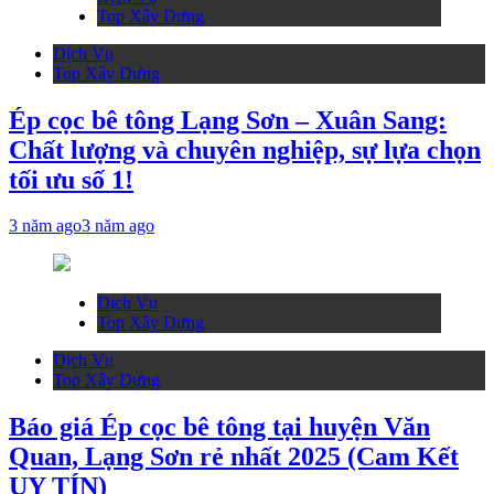
Top Xây Dựng
Dịch Vụ
Top Xây Dựng
Ép cọc bê tông Lạng Sơn – Xuân Sang:
Chất lượng và chuyên nghiệp, sự lựa chọn
tối ưu số 1!
3 năm ago
3 năm ago
Dịch Vụ
Top Xây Dựng
Dịch Vụ
Top Xây Dựng
Báo giá Ép cọc bê tông tại huyện Văn
Quan, Lạng Sơn rẻ nhất 2025 (Cam Kết
UY TÍN)