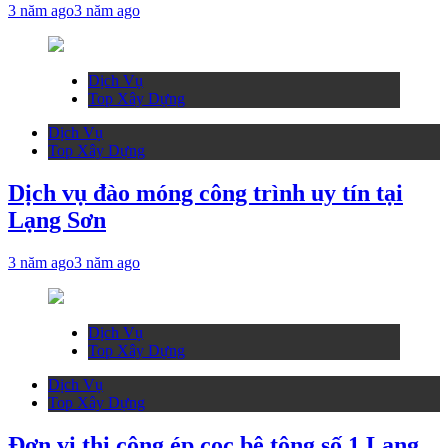
3 năm ago
3 năm ago
Dịch Vụ
Top Xây Dựng
Dịch Vụ
Top Xây Dựng
Dịch vụ đào móng công trình uy tín tại
Lạng Sơn
3 năm ago
3 năm ago
Dịch Vụ
Top Xây Dựng
Dịch Vụ
Top Xây Dựng
Đơn vị thi công ép cọc bê tông số 1 Lạng