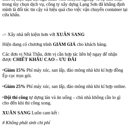
trong tùy chọn dịch vụ, công ty xây dựng Lạng Sơn đã khẳng định
mình là đối tác tin cậy và hiệu quả cho việc vận chuyển container tại
cửa khẩu.
-> Xây nhà tiết kiệm hơn với
XUÂN SANG
Hiện đang có chương trình
GIẢM GIÁ
cho khách hàng.
Các đơn vị Nhà Thầu, đơn vị cần hợp tác liên hệ ngay để nhận
được
CHIẾT KHẤU CAO – ƯU ĐÃI
‣
Giảm
15%
Phí máy xúc, san lấp, đào móng nhà khi kí hợp đồng
Ép cọc trọn gói.
‣
Giảm
25%
Phí máy xúc, san lấp, đào móng nhà khi kí hợp online.
‣
Đội thi công
tự dựng lán và ăn uống – chủ nhà không cần lo gì
cho đến khi thi công xong.
XUÂN SANG
Luôn cam kết :
#
Không phát sinh chi phí