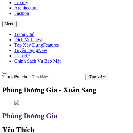
Luxury
Architecture
Fashion
Menu
Trang Chủ
Dịch Vụ
Latest
Top Xây Dựng
Features
Tuyển Dụng
New
Liên Hệ
Chính Sách Và Bảo Mật
Tìm kiếm cho:
Phùng Dương Gia - Xuân Sang
Phùng Dương Gia
Yêu Thích