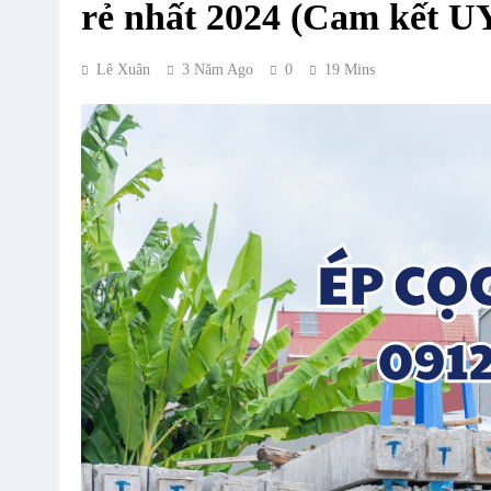
rẻ nhất 2024 (Cam kết U
Lê Xuân
3 Năm Ago
0
19 Mins