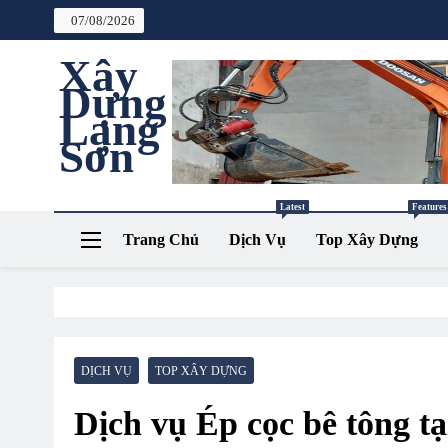
Skip
07/08/2026
to
content
Xây
Dựng
Lạng
Sơn
Cung cấp sản phẩm-dịch vụ xây dựng
Latest
Features
Trang Chủ
Dịch Vụ
Top Xây Dựng
DỊCH VỤ
TOP XÂY DỰNG
Dịch vụ Ép cọc bê tông t