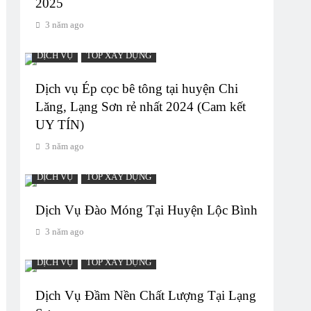
2025
3 năm ago
DỊCH VỤ
TOP XÂY DỰNG
Dịch vụ Ép cọc bê tông tại huyện Chi
Lăng, Lạng Sơn rẻ nhất 2024 (Cam kết
UY TÍN)
3 năm ago
DỊCH VỤ
TOP XÂY DỰNG
Dịch Vụ Đào Móng Tại Huyện Lộc Bình
3 năm ago
DỊCH VỤ
TOP XÂY DỰNG
Dịch Vụ Đầm Nền Chất Lượng Tại Lạng