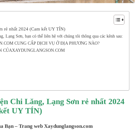
ơn rẻ nhất 2024 (Cam kết UY TÍN)
ng, Lạng Sơn, bạn có thể liên hệ với chúng tôi thông qua các kênh sau:
N.COM CUNG CẤP DỊCH VỤ Ở ĐỊA PHƯƠNG NÀO?
 SƠN CỦAXAYDUNGLANGSON.COM
yện Chi Lăng, Lạng Sơn rẻ nhất 2024
kết UY TÍN)
a Bạn – Trang web Xaydunglangson.com