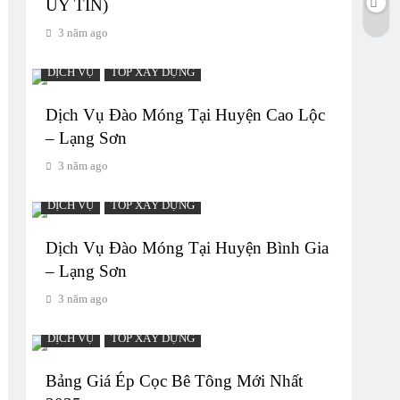
UY TIN)
3 năm ago
DỊCH VỤ
TOP XÂY DỰNG
Dịch Vụ Đào Móng Tại Huyện Cao Lộc
– Lạng Sơn
3 năm ago
DỊCH VỤ
TOP XÂY DỰNG
Dịch Vụ Đào Móng Tại Huyện Bình Gia
– Lạng Sơn
3 năm ago
DỊCH VỤ
TOP XÂY DỰNG
Bảng Giá Ép Cọc Bê Tông Mới Nhất