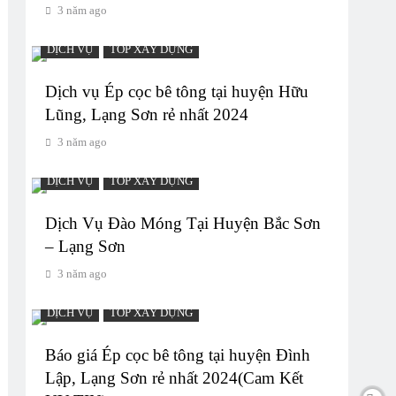
3 năm ago
DỊCH VỤ
TOP XÂY DỰNG
Dịch vụ Ép cọc bê tông tại huyện Hữu
Lũng, Lạng Sơn rẻ nhất 2024
3 năm ago
DỊCH VỤ
TOP XÂY DỰNG
Dịch Vụ Đào Móng Tại Huyện Bắc Sơn
– Lạng Sơn
3 năm ago
DỊCH VỤ
TOP XÂY DỰNG
Báo giá Ép cọc bê tông tại huyện Đình
Lập, Lạng Sơn rẻ nhất 2024(Cam Kết