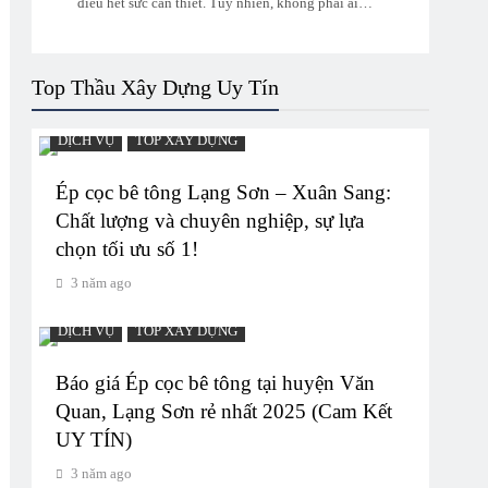
điều hết sức cần thiết. Tuy nhiên, không phải ai…
Top Thầu Xây Dựng Uy Tín
DỊCH VỤ
TOP XÂY DỰNG
Ép cọc bê tông Lạng Sơn – Xuân Sang:
Chất lượng và chuyên nghiệp, sự lựa
chọn tối ưu số 1!
3 năm ago
DỊCH VỤ
TOP XÂY DỰNG
Báo giá Ép cọc bê tông tại huyện Văn
Quan, Lạng Sơn rẻ nhất 2025 (Cam Kết
UY TÍN)
3 năm ago