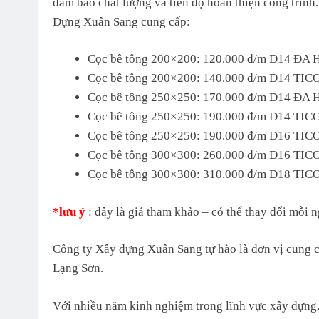
đảm bảo chất lượng và tiến độ hoàn thiện công trình
Dựng Xuân Sang cung cấp:
Cọc bê tông 200×200: 120.000 đ/m D14 ĐA 
Cọc bê tông 200×200: 140.000 đ/m D14 TIC
Cọc bê tông 250×250: 170.000 đ/m D14 ĐA 
Cọc bê tông 250×250: 190.000 đ/m D14 TIC
Cọc bê tông 250×250: 190.000 đ/m D16 TIC
Cọc bê tông 300×300: 260.000 đ/m D16 TIC
Cọc bê tông 300×300: 310.000 đ/m D18 TIC
*lưu ý
: đây là giá tham khảo – có thể thay đổi mỗi 
Công ty Xây dựng Xuân Sang tự hào là đơn vị cung c
Lạng Sơn.
Với nhiều năm kinh nghiệm trong lĩnh vực xây dựng