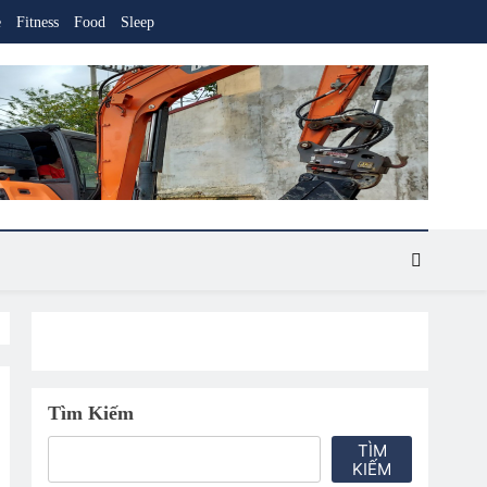
e
Fitness
Food
Sleep
Tìm Kiếm
TÌM
KIẾM