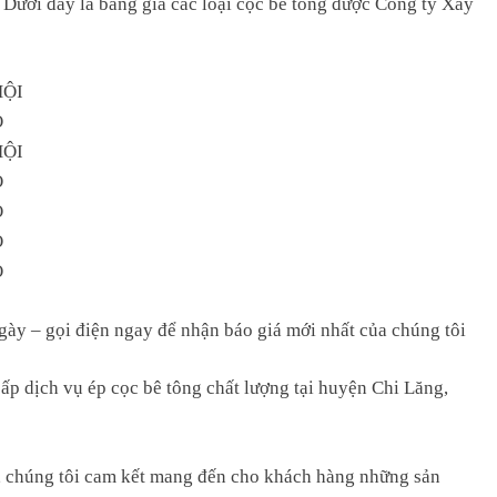
. Dưới đây là bảng giá các loại cọc bê tông được Công ty Xây
HỘI
O
HỘI
O
O
O
O
ngày – gọi điện ngay để nhận báo giá mới nhất của chúng tôi
ấp dịch vụ ép cọc bê tông chất lượng tại huyện Chi Lăng,
, chúng tôi cam kết mang đến cho khách hàng những sản