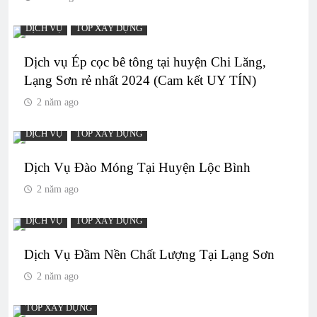
DỊCH VỤ
TOP XÂY DỰNG
Dịch vụ Ép cọc bê tông tại huyện Chi Lăng,
Lạng Sơn rẻ nhất 2024 (Cam kết UY TÍN)
2 năm ago
DỊCH VỤ
TOP XÂY DỰNG
Dịch Vụ Đào Móng Tại Huyện Lộc Bình
2 năm ago
DỊCH VỤ
TOP XÂY DỰNG
Dịch Vụ Đầm Nền Chất Lượng Tại Lạng Sơn
2 năm ago
TOP XÂY DỰNG