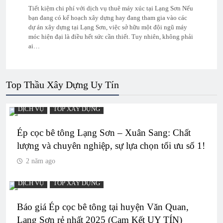
Tiết kiệm chi phí với dịch vụ thuê máy xúc tại Lạng Sơn Nếu
bạn đang có kế hoạch xây dựng hay đang tham gia vào các
dự án xây dựng tại Lạng Sơn, việc sở hữu một đội ngũ máy
móc hiện đại là điều hết sức cần thiết. Tuy nhiên, không phải
ai…
Top Thầu Xây Dựng Uy Tín
DỊCH VỤ
TOP XÂY DỰNG
Ép cọc bê tông Lạng Sơn – Xuân Sang: Chất
lượng và chuyên nghiệp, sự lựa chọn tối ưu số 1!
2 năm ago
DỊCH VỤ
TOP XÂY DỰNG
Báo giá Ép cọc bê tông tại huyện Văn Quan,
Lạng Sơn rẻ nhất 2025 (Cam Kết UY TÍN)