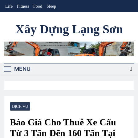
Skip
Life
Fitness
Food
Sleep
to
content
Xây Dựng Lạng Sơn
Cung cấp sản phẩm-dịch vụ xây dựng
MENU
DỊCH VỤ
Báo Giá Cho Thuê Xe Cẩu
Từ 3 Tấn Đến 160 Tấn Tại