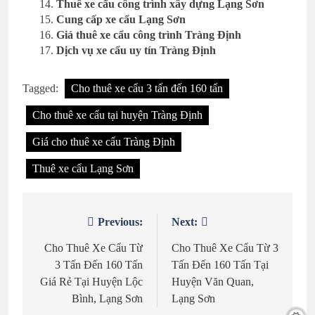
Thuê xe cẩu công trình xây dựng Lạng Sơn
Cung cấp xe cẩu Lạng Sơn
Giá thuê xe cẩu công trình Tràng Định
Dịch vụ xe cẩu uy tín Tràng Định
Tagged:
Cho thuê xe cẩu 3 tấn đến 160 tấn
Cho thuê xe cẩu tại huyện Tràng Định
Giá cho thuê xe cẩu Tràng Định
Thuê xe cẩu Lạng Sơn
Previous:
Next:
Điều
hướng
Cho Thuê Xe Cẩu Từ
Cho Thuê Xe Cẩu Từ 3
3 Tấn Đến 160 Tấn
Tấn Đến 160 Tấn Tại
bài
Giá Rẻ Tại Huyện Lộc
Huyện Văn Quan,
viết
Bình, Lạng Sơn
Lạng Sơn