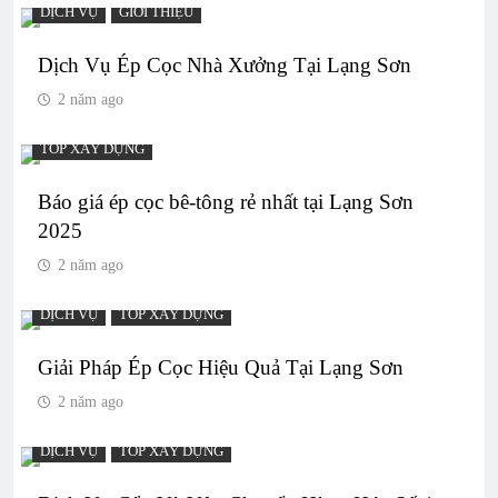
DỊCH VỤ
GIỚI THIỆU
Dịch Vụ Ép Cọc Nhà Xưởng Tại Lạng Sơn
2 năm ago
TOP XÂY DỰNG
Báo giá ép cọc bê-tông rẻ nhất tại Lạng Sơn
2025
2 năm ago
DỊCH VỤ
TOP XÂY DỰNG
Giải Pháp Ép Cọc Hiệu Quả Tại Lạng Sơn
2 năm ago
DỊCH VỤ
TOP XÂY DỰNG