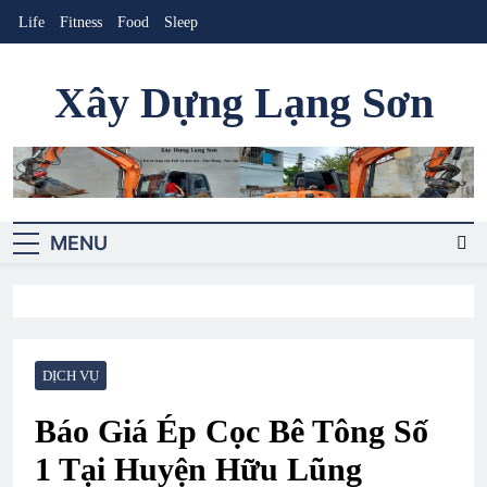
Skip
Life
Fitness
Food
Sleep
to
content
Xây Dựng Lạng Sơn
Cung cấp sản phẩm-dịch vụ xây dựng
MENU
DỊCH VỤ
Báo Giá Ép Cọc Bê Tông Số
1 Tại Huyện Hữu Lũng