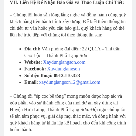
VII. Liên Hệ Để Nhận Báo Giá và Thảo Luận Chi Tiết:
– Chúng tôi luôn sẵn lòng lắng nghe và đồng hành cùng quý
khách hàng trên hành trình xây dựng. Để biết thêm thông tin
chi tiết, tư vấn hoặc yêu cầu báo giá, quý khách hàng có thể
liên hệ trực tiếp với chúng tôi theo thông tin sau:
Địa chỉ:
Văn phòng đại diện: 22 QL1A – Thị trấn
Cao Lộc – Thành Phố Lạng Sơn
Website:
Xaydunglangson.com
Facebook:
Xaydunglangson
Số điện thoại:
0912.110.323
Email:
xaydunglangson12@gmail.com
– Chúng tôi “ép cọc bê tông” mong muốn được hợp tác và
góp phần vào sự thành công của mọi dự án xây dựng tại
Huyện Hữu Lũng, Thành Phố Lạng Sơn. Đội ngũ chúng tôi
sẽ tận tâm phục vụ, giải đáp mọi thắc mắc, và đồng hành với
quý khách hàng từ khâu lập kế hoạch cho đến khi công trình
hoàn thành.