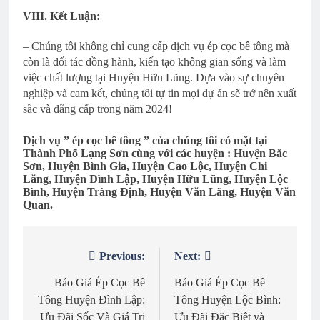
VIII. Kết Luận:
– Chúng tôi không chỉ cung cấp dịch vụ ép cọc bê tông mà
còn là đối tác đồng hành, kiến tạo không gian sống và làm
việc chất lượng tại Huyện Hữu Lũng. Dựa vào sự chuyên
nghiệp và cam kết, chúng tôi tự tin mọi dự án sẽ trở nên xuất
sắc và đẳng cấp trong năm 2024!
Dịch vụ ” ép cọc bê tông ” của chúng tôi có mặt tại
Thành Phố Lạng Sơn cùng với các huyện : Huyện Bắc
Sơn, Huyện Bình Gia, Huyện Cao Lộc, Huyện Chi
Lăng, Huyện Đình Lập, Huyện Hữu Lũng, Huyện Lộc
Bình, Huyện Tràng Định, Huyện Văn Lãng, Huyện Văn
Quan.
Previous:
Next:
Điều
hướng
Báo Giá Ép Cọc Bê
Báo Giá Ép Cọc Bê
Tông Huyện Đình Lập:
Tông Huyện Lộc Bình:
bài
Ưu Đãi Sốc Và Giá Trị
Ưu Đãi Đặc Biệt và