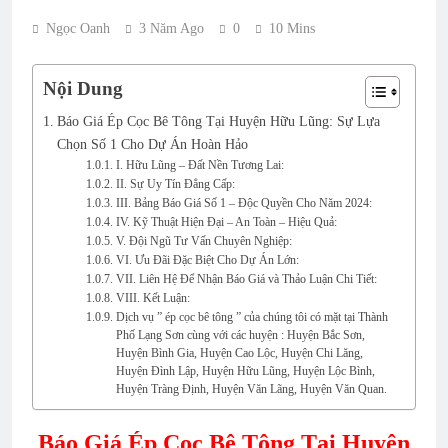
Ngọc Oanh
3 Năm Ago
0
10 Mins
Nội Dung
Báo Giá Ép Cọc Bê Tông Tại Huyện Hữu Lũng: Sự Lựa
Chọn Số 1 Cho Dự Án Hoàn Hảo
I. Hữu Lũng – Đất Nền Tương Lai:
II. Sự Uy Tín Đẳng Cấp:
III. Bảng Báo Giá Số 1 – Độc Quyền Cho Năm 2024:
IV. Kỹ Thuật Hiện Đại – An Toàn – Hiệu Quả:
V. Đội Ngũ Tư Vấn Chuyên Nghiệp:
VI. Ưu Đãi Đặc Biệt Cho Dự Án Lớn:
VII. Liên Hệ Để Nhận Báo Giá và Thảo Luận Chi Tiết:
VIII. Kết Luận:
Dịch vụ ” ép cọc bê tông ” của chúng tôi có mặt tại Thành
Phố Lạng Sơn cùng với các huyện : Huyện Bắc Sơn,
Huyện Bình Gia, Huyện Cao Lộc, Huyện Chi Lăng,
Huyện Đình Lập, Huyện Hữu Lũng, Huyện Lộc Bình,
Huyện Tràng Định, Huyện Văn Lãng, Huyện Văn Quan.
Báo Giá Ép Cọc Bê Tông Tại Huyện