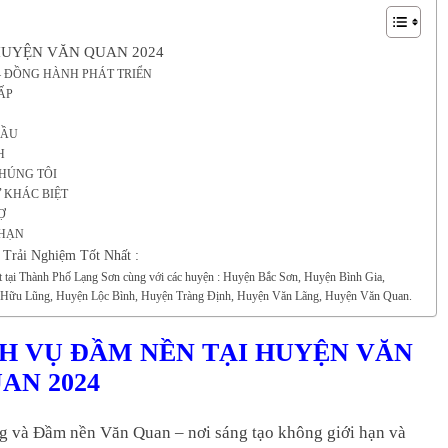
HUYỆN VĂN QUAN 2024
– ĐỒNG HÀNH PHÁT TRIỂN
ẤP
ĐẦU
H
CHÚNG TÔI
 KHÁC BIỆT
Ợ
 HẠN
Trải Nghiệm Tốt Nhất :
ặt tại Thành Phố Lạng Sơn cùng với các huyện : Huyện Bắc Sơn, Huyện Bình Gia,
 Hữu Lũng, Huyện Lộc Bình, Huyện Tràng Định, Huyện Văn Lãng, Huyện Văn Quan.
CH VỤ ĐẦM NỀN TẠI HUYỆN VĂN
AN 2024
 và Đầm nền Văn Quan – nơi sáng tạo không giới hạn và