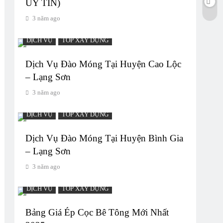
UY TIN)
3 năm ago
DỊCH VỤ
TOP XÂY DỰNG
Dịch Vụ Đào Móng Tại Huyện Cao Lộc
– Lạng Sơn
3 năm ago
DỊCH VỤ
TOP XÂY DỰNG
Dịch Vụ Đào Móng Tại Huyện Bình Gia
– Lạng Sơn
3 năm ago
DỊCH VỤ
TOP XÂY DỰNG
Bảng Giá Ép Cọc Bê Tông Mới Nhất