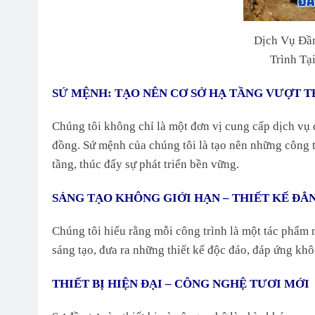
Dịch Vụ Đầ
Trình Tạ
SỨ MỆNH: TẠO NÊN CƠ SỞ HẠ TẦNG VƯỢT T
Chúng tôi không chỉ là một đơn vị cung cấp dịch vụ 
đồng. Sứ mệnh của chúng tôi là tạo nên những công 
tầng, thúc đẩy sự phát triển bền vững.
SÁNG TẠO KHÔNG GIỚI HẠN – THIẾT KẾ ĐẲ
Chúng tôi hiểu rằng mỗi công trình là một tác phẩm 
sáng tạo, đưa ra những thiết kế độc đáo, đáp ứng kh
THIẾT BỊ HIỆN ĐẠI – CÔNG NGHỆ TƯƠI MỚI