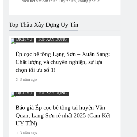
điều hết sức cần thiết. Tuy nhiên, không phải ai…
Top Thầu Xây Dựng Uy Tín
DỊCH VỤ
TOP XÂY DỰNG
Ép cọc bê tông Lạng Sơn – Xuân Sang:
Chất lượng và chuyên nghiệp, sự lựa
chọn tối ưu số 1!
3 năm ago
DỊCH VỤ
TOP XÂY DỰNG
Báo giá Ép cọc bê tông tại huyện Văn
Quan, Lạng Sơn rẻ nhất 2025 (Cam Kết
UY TÍN)
3 năm ago