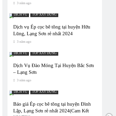
3 năm ago
DỊCH VỤ
TOP XÂY DỰNG
Dịch vụ Ép cọc bê tông tại huyện Hữu
Lũng, Lạng Sơn rẻ nhất 2024
3 năm ago
DỊCH VỤ
TOP XÂY DỰNG
Dịch Vụ Đào Móng Tại Huyện Bắc Sơn
– Lạng Sơn
3 năm ago
DỊCH VỤ
TOP XÂY DỰNG
Báo giá Ép cọc bê tông tại huyện Đình
Lập, Lạng Sơn rẻ nhất 2024(Cam Kết