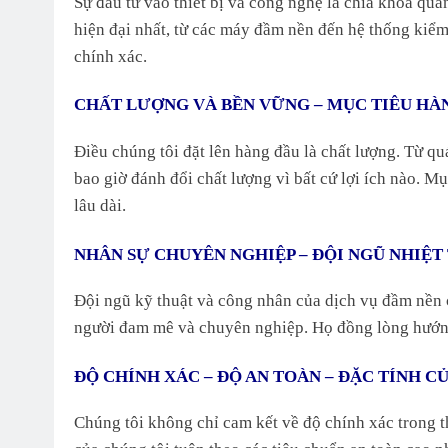
Sự đầu tư vào thiết bị và công nghệ là chìa khóa qua
hiện đại nhất, từ các máy đầm nền đến hệ thống kiểm
chính xác.
CHẤT LƯỢNG VÀ BỀN VỮNG – MỤC TIÊU HÀ
Điều chúng tôi đặt lên hàng đầu là chất lượng. Từ quá
bao giờ đánh đổi chất lượng vì bất cứ lợi ích nào. M
lâu dài.
NHÂN SỰ CHUYÊN NGHIỆP – ĐỘI NGŨ NHIỆT
Đội ngũ kỹ thuật và công nhân của dịch vụ đầm nền 
người đam mê và chuyên nghiệp. Họ đồng lòng hướng 
ĐỘ CHÍNH XÁC – ĐỘ AN TOÀN – ĐẶC TÍNH C
Chúng tôi không chỉ cam kết về độ chính xác trong 