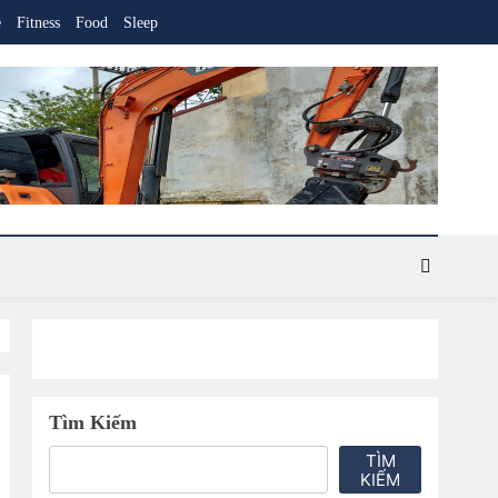
e
Fitness
Food
Sleep
Tìm Kiếm
TÌM
KIẾM