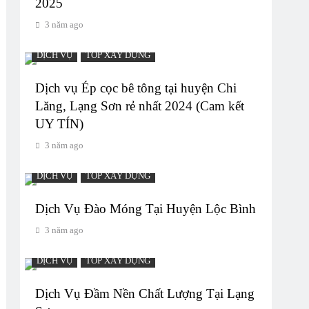
2025
3 năm ago
DỊCH VỤ
TOP XÂY DỰNG
Dịch vụ Ép cọc bê tông tại huyện Chi
Lăng, Lạng Sơn rẻ nhất 2024 (Cam kết
UY TÍN)
3 năm ago
DỊCH VỤ
TOP XÂY DỰNG
Dịch Vụ Đào Móng Tại Huyện Lộc Bình
3 năm ago
DỊCH VỤ
TOP XÂY DỰNG
Dịch Vụ Đầm Nền Chất Lượng Tại Lạng