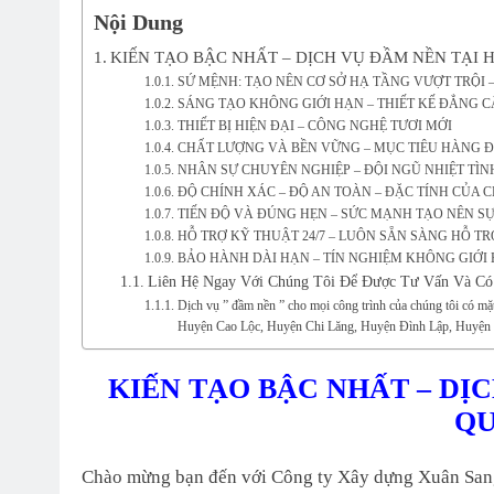
Nội Dung
KIẾN TẠO BẬC NHẤT – DỊCH VỤ ĐẦM NỀN TẠI 
SỨ MỆNH: TẠO NÊN CƠ SỞ HẠ TẦNG VƯỢT TRỘI 
SÁNG TẠO KHÔNG GIỚI HẠN – THIẾT KẾ ĐẲNG C
THIẾT BỊ HIỆN ĐẠI – CÔNG NGHỆ TƯƠI MỚI
CHẤT LƯỢNG VÀ BỀN VỮNG – MỤC TIÊU HÀNG 
NHÂN SỰ CHUYÊN NGHIỆP – ĐỘI NGŨ NHIỆT TÌN
ĐỘ CHÍNH XÁC – ĐỘ AN TOÀN – ĐẶC TÍNH CỦA 
TIẾN ĐỘ VÀ ĐÚNG HẸN – SỨC MẠNH TẠO NÊN SỰ
HỖ TRỢ KỸ THUẬT 24/7 – LUÔN SẴN SÀNG HỖ TR
BẢO HÀNH DÀI HẠN – TÍN NGHIỆM KHÔNG GIỚI
Liên Hệ Ngay Với Chúng Tôi Để Được Tư Vấn Và Có 
Dịch vụ ” đầm nền ” cho mọi công trình của chúng tôi có m
Huyện Cao Lộc, Huyện Chi Lăng, Huyện Đình Lập, Huyện
KIẾN TẠO BẬC NHẤT – DỊ
QU
Chào mừng bạn đến với Công ty Xây dựng Xuân Sang