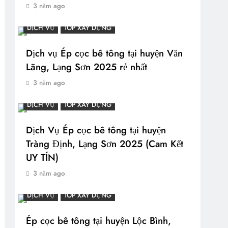
3 năm ago
DỊCH VỤ
TOP XÂY DỰNG
Dịch vụ Ép cọc bê tông tại huyện Văn
Lãng, Lạng Sơn 2025 rẻ nhất
3 năm ago
DỊCH VỤ
TOP XÂY DỰNG
Dịch Vụ Ép cọc bê tông tại huyện
Tràng Định, Lạng Sơn 2025 (Cam Kết
UY TÍN)
3 năm ago
DỊCH VỤ
TOP XÂY DỰNG
Ép cọc bê tông tại huyện Lộc Bình,