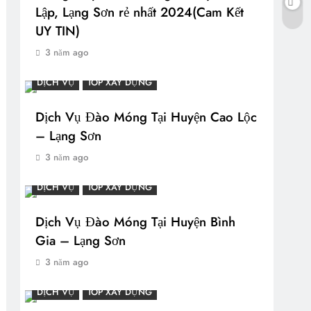
Lập, Lạng Sơn rẻ nhất 2024(Cam Kết
UY TIN)
3 năm ago
DỊCH VỤ
TOP XÂY DỰNG
Dịch Vụ Đào Móng Tại Huyện Cao Lộc
– Lạng Sơn
3 năm ago
DỊCH VỤ
TOP XÂY DỰNG
Dịch Vụ Đào Móng Tại Huyện Bình
Gia – Lạng Sơn
3 năm ago
DỊCH VỤ
TOP XÂY DỰNG