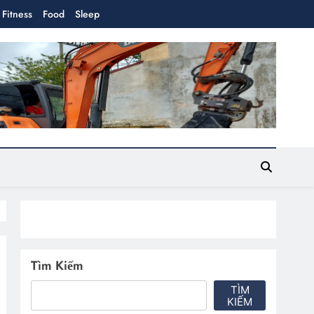
Fitness
Food
Sleep
Tìm Kiếm
TÌM
KIẾM