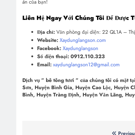
án của bạn!
Liên Hệ Ngay Với Chúng Tôi Để Được T
Địa chỉ:
Văn phòng đại diện: 22 QL1A – Thị
Website:
Xaydunglangson.com
Facebook:
Xaydunglangson
Số điện thoại:
0912.110.323
Email:
xaydunglangson12@gmail.com
Dịch vụ ” bê tông tươi ” của chúng tôi có mặt 
Sơn, Huyện Bình Gia, Huyện Cao Lộc, Huyện C
Bình, Huyện Tràng Định, Huyện Văn Lãng, Hu
Điều
Previou