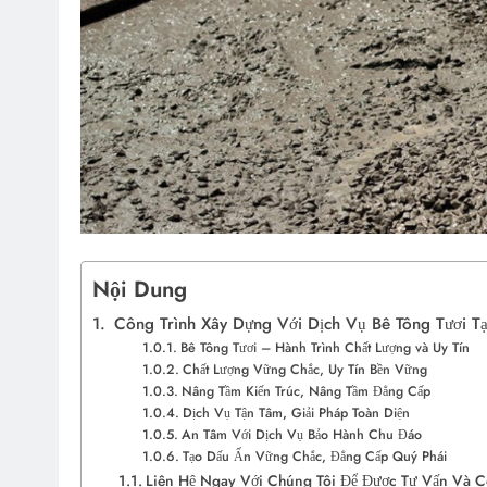
Nội Dung
Công Trình Xây Dựng Với Dịch Vụ Bê Tông Tươi Tạ
Bê Tông Tươi – Hành Trình Chất Lượng và Uy Tín
Chất Lượng Vững Chắc, Uy Tín Bền Vững
Nâng Tầm Kiến Trúc, Nâng Tầm Đẳng Cấp
Dịch Vụ Tận Tâm, Giải Pháp Toàn Diện
An Tâm Với Dịch Vụ Bảo Hành Chu Đáo
Tạo Dấu Ấn Vững Chắc, Đẳng Cấp Quý Phái
Liên Hệ Ngay Với Chúng Tôi Để Được Tư Vấn Và Có