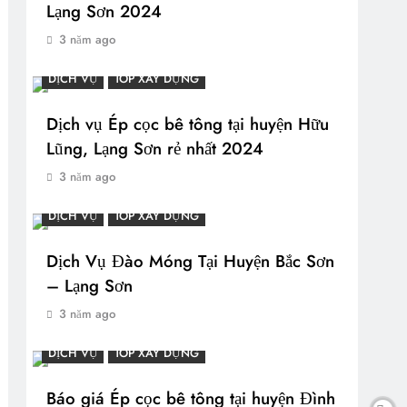
Lạng Sơn 2024
3 năm ago
DỊCH VỤ
TOP XÂY DỰNG
Dịch vụ Ép cọc bê tông tại huyện Hữu
Lũng, Lạng Sơn rẻ nhất 2024
3 năm ago
DỊCH VỤ
TOP XÂY DỰNG
Dịch Vụ Đào Móng Tại Huyện Bắc Sơn
– Lạng Sơn
3 năm ago
DỊCH VỤ
TOP XÂY DỰNG
Báo giá Ép cọc bê tông tại huyện Đình