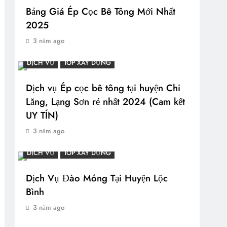
Bảng Giá Ép Cọc Bê Tông Mới Nhất
2025
3 năm ago
DỊCH VỤ
TOP XÂY DỰNG
Dịch vụ Ép cọc bê tông tại huyện Chi
Lăng, Lạng Sơn rẻ nhất 2024 (Cam kết
UY TÍN)
3 năm ago
DỊCH VỤ
TOP XÂY DỰNG
Dịch Vụ Đào Móng Tại Huyện Lộc
Bình
3 năm ago