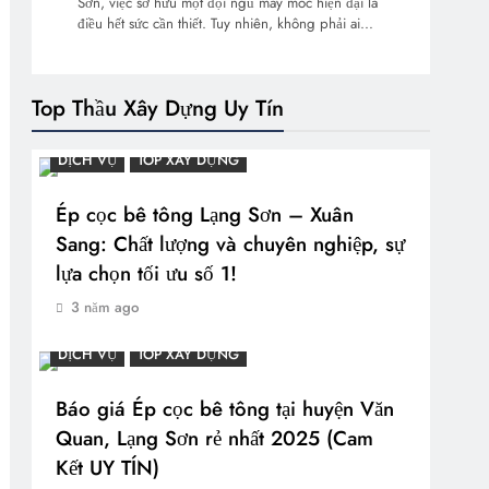
Sơn, việc sở hữu một đội ngũ máy móc hiện đại là
điều hết sức cần thiết. Tuy nhiên, không phải ai…
Top Thầu Xây Dựng Uy Tín
DỊCH VỤ
TOP XÂY DỰNG
Ép cọc bê tông Lạng Sơn – Xuân
Sang: Chất lượng và chuyên nghiệp, sự
lựa chọn tối ưu số 1!
3 năm ago
DỊCH VỤ
TOP XÂY DỰNG
Báo giá Ép cọc bê tông tại huyện Văn
Quan, Lạng Sơn rẻ nhất 2025 (Cam
Kết UY TÍN)