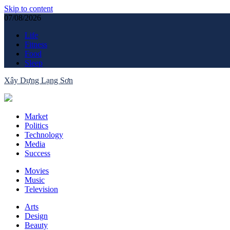
Skip to content
07/08/2026
Life
Fitness
Food
Sleep
Xây Dựng Lạng Sơn
Cung cấp sản phẩm-dịch vụ xây dựng
Market
Politics
Technology
Media
Success
Movies
Music
Television
Arts
Design
Beauty