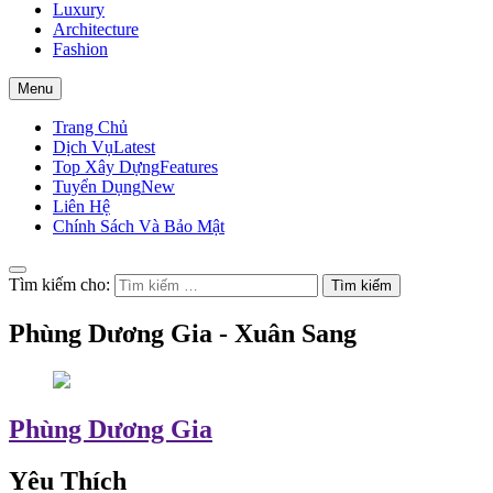
Luxury
Architecture
Fashion
Menu
Trang Chủ
Dịch Vụ
Latest
Top Xây Dựng
Features
Tuyển Dụng
New
Liên Hệ
Chính Sách Và Bảo Mật
Tìm kiếm cho:
Phùng Dương Gia - Xuân Sang
Phùng Dương Gia
Yêu Thích