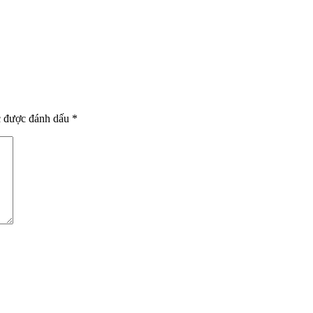
c được đánh dấu
*