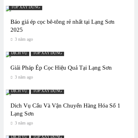
TOP XÂY DỰNG
Báo giá ép cọc bê-tông rẻ nhất tại Lạng Sơn
2025
3 năm ago
DỊCH VỤ
TOP XÂY DỰNG
Giải Pháp Ép Cọc Hiệu Quả Tại Lạng Sơn
3 năm ago
DỊCH VỤ
TOP XÂY DỰNG
Dich Vụ Cẩu Và Vận Chuyển Hàng Hóa Số 1
Lạng Sơn
3 năm ago
DỊCH VỤ
TOP XÂY DỰNG