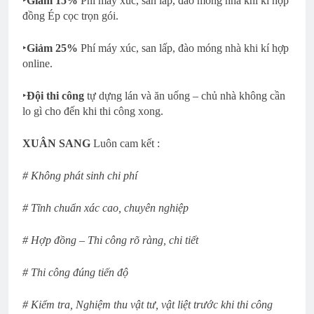
‣
Giảm
15%
Phí máy xúc, san lấp, đào móng nhà khi kí hợp
đồng Ép cọc trọn gói.
‣
Giảm
25%
Phí máy xúc, san lấp, đào móng nhà khi kí hợp
online.
‣
Đội thi công
tự dựng lán và ăn uống – chủ nhà không cần
lo gì cho đến khi thi công xong.
XUÂN SANG
Luôn cam kết :
#
Không phát sinh chi phí
# Tĩnh chuẩn xác cao, chuyên nghiệp
# Hợp đồng – Thi công rõ ràng, chi tiết
# Thi công đúng tiến độ
# Kiểm tra, Nghiệm thu vật tư, vật liệt trước khi thi công