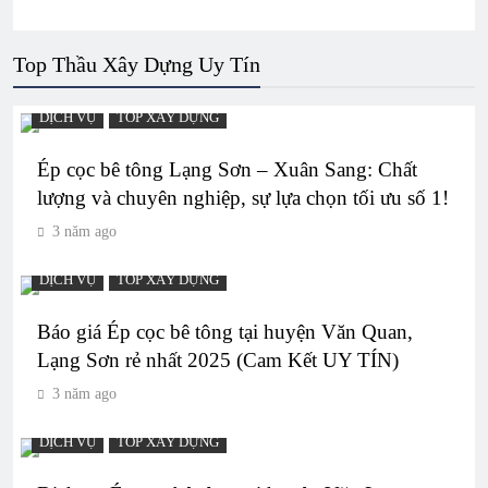
Top Thầu Xây Dựng Uy Tín
DỊCH VỤ
TOP XÂY DỰNG
Ép cọc bê tông Lạng Sơn – Xuân Sang: Chất
lượng và chuyên nghiệp, sự lựa chọn tối ưu số 1!
3 năm ago
DỊCH VỤ
TOP XÂY DỰNG
Báo giá Ép cọc bê tông tại huyện Văn Quan,
Lạng Sơn rẻ nhất 2025 (Cam Kết UY TÍN)
3 năm ago
DỊCH VỤ
TOP XÂY DỰNG