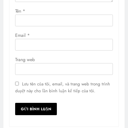
Tên
*
Email
*
Trang web
Lưu tên của tôi, email, và trang web trong trình
duyệt này cho lần bình luận kế tiếp của tôi.