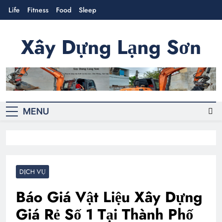
Skip
Life
Fitness
Food
Sleep
to
content
Xây Dựng Lạng Sơn
Cung cấp sản phẩm-dịch vụ xây dựng
MENU
DỊCH VỤ
Báo Giá Vật Liệu Xây Dựng
Giá Rẻ Số 1 Tại Thành Phố