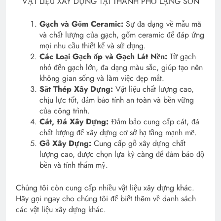
VẬT LIỆU XÂY DỰNG TẠI THÀNH PHỐ LẠNG SƠN
Gạch và Gốm Ceramic:
Sự đa dạng về mẫu mã
và chất lượng của gạch, gốm ceramic để đáp ứng
mọi nhu cầu thiết kế và sử dụng.
Các Loại Gạch ốp và Gạch Lát Nền:
Từ gạch
nhỏ đến gạch lớn, đa dạng màu sắc, giúp tạo nên
không gian sống và làm việc đẹp mắt.
Sắt Thép Xây Dựng:
Vật liệu chất lượng cao,
chịu lực tốt, đảm bảo tính an toàn và bền vững
của công trình.
Cát, Đá Xây Dựng:
Đảm bảo cung cấp cát, đá
chất lượng để xây dựng cơ sở hạ tầng mạnh mẽ.
Gỗ Xây Dựng:
Cung cấp gỗ xây dựng chất
lượng cao, được chọn lựa kỹ càng để đảm bảo độ
bền và tính thẩm mỹ.
Chúng tôi còn cung cấp nhiều vật liệu xây dựng khác.
Hãy gọi ngay cho chúng tôi để biết thêm về danh sách
các vật liệu xây dựng khác.