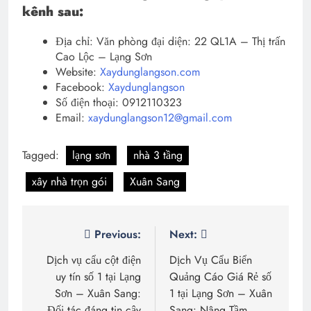
kênh sau:
Địa chỉ: Văn phòng đại diện: 22 QL1A – Thị trấn
Cao Lộc – Lạng Sơn
Website:
Xaydunglangson.com
Facebook:
Xaydunglangson
Số điện thoại: 0912110323
Email:
xaydunglangson12@gmail.com
Tagged:
lạng sơn
nhà 3 tầng
xây nhà trọn gói
Xuân Sang
Điều
Previous:
Next:
hướng
Dịch vụ cẩu cột điện
Dịch Vụ Cẩu Biển
uy tín số 1 tại Lạng
Quảng Cáo Giá Rẻ số
bài
Sơn – Xuân Sang:
1 tại Lạng Sơn – Xuân
Đối tác đáng tin cậy
Sang: Nâng Tầm