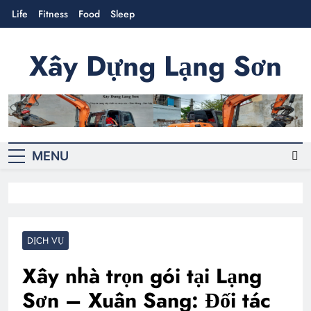
Skip
Life
Fitness
Food
Sleep
to
content
Xây Dựng Lạng Sơn
Cung cấp sản phẩm-dịch vụ xây dựng
MENU
DỊCH VỤ
Xây nhà trọn gói tại Lạng
Sơn – Xuân Sang: Đối tác