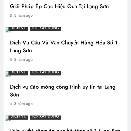
Giải Pháp Ép Cọc Hiệu Quả Tại Lạng Sơn
3 năm ago
DỊCH VỤ
TOP XÂY DỰNG
Dich Vụ Cẩu Và Vận Chuyển Hàng Hóa Số 1
Lạng Sơn
3 năm ago
DỊCH VỤ
TOP XÂY DỰNG
Dịch vụ đào móng công trình uy tín tại Lạng
Sơn
3 năm ago
DỊCH VỤ
TOP XÂY DỰNG
Đơn vị thi công ép cọc bê tông số 1 Lạng Sơn