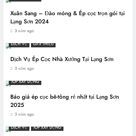
Xuân Sang – Đào móng & Ép cọc trọn gói tại
Lạng Sơn 2024
3 năm ago
DỊCH VỤ
GIỚI THIỆU
Dịch Vụ Ép Cọc Nhà Xưởng Tại Lạng Sơn
3 năm ago
TOP XÂY DỰNG
Báo giá ép cọc bê-tông rẻ nhất tại Lạng Sơn
2025
3 năm ago
DỊCH VỤ
TOP XÂY DỰNG