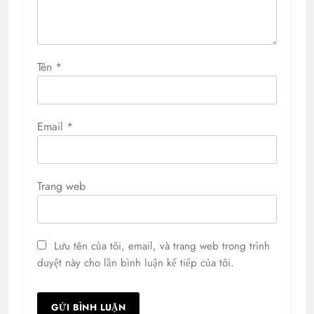
Tên
*
Email
*
Trang web
Lưu tên của tôi, email, và trang web trong trình
duyệt này cho lần bình luận kế tiếp của tôi.