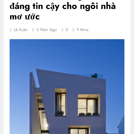
đáng tin cậy cho ngôi nhà
mơ ước
Lê Xuân
3 Năm Ago
0
9 Mins