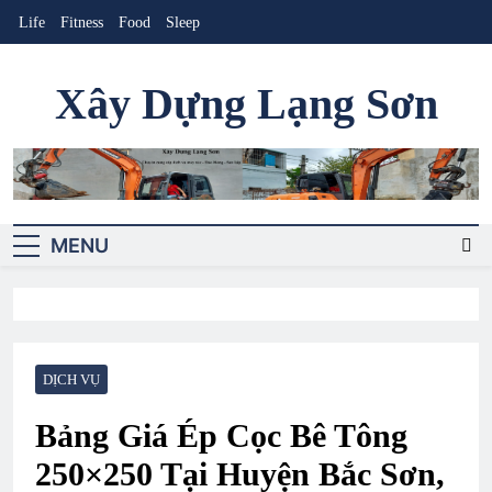
Skip
Life
Fitness
Food
Sleep
to
content
Xây Dựng Lạng Sơn
Cung cấp sản phẩm-dịch vụ xây dựng
MENU
DỊCH VỤ
Bảng Giá Ép Cọc Bê Tông
250×250 Tại Huyện Bắc Sơn,