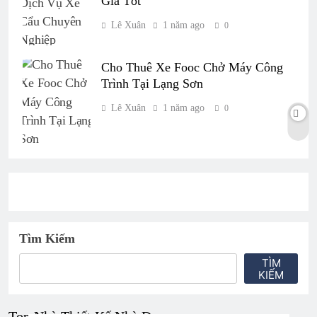
Giá Tốt
Lê Xuân
1 năm ago
0
Cho Thuê Xe Fooc Chở Máy Công
Trình Tại Lạng Sơn
Lê Xuân
1 năm ago
0
Tìm Kiếm
TÌM
KIẾM
Top Nhà Thiết Kế Nhà Đẹp