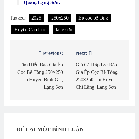
Quan, Lạng Sơn.
Tagged:
2025
250x250
Ép cọc bê tông
Huyện Cao Lộc
lạng sơn
Previous:
Next:
Điều
hướng
Tìm Hiểu Báo Giá Ép
Giá Cả Hợp Lý: Báo
Cọc Bê Tông 250×250
Giá Ép Cọc Bê Tông
bài
Tại Huyện Bình Gia,
250×250 Tại Huyện
viết
Lạng Sơn
Chi Lăng, Lạng Sơn
ĐỂ LẠI MỘT BÌNH LUẬN