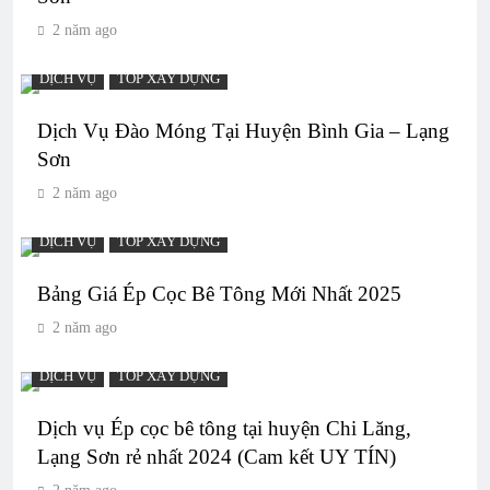
2 năm ago
DỊCH VỤ
TOP XÂY DỰNG
Dịch Vụ Đào Móng Tại Huyện Bình Gia – Lạng
Sơn
2 năm ago
DỊCH VỤ
TOP XÂY DỰNG
Bảng Giá Ép Cọc Bê Tông Mới Nhất 2025
2 năm ago
DỊCH VỤ
TOP XÂY DỰNG
Dịch vụ Ép cọc bê tông tại huyện Chi Lăng,
Lạng Sơn rẻ nhất 2024 (Cam kết UY TÍN)