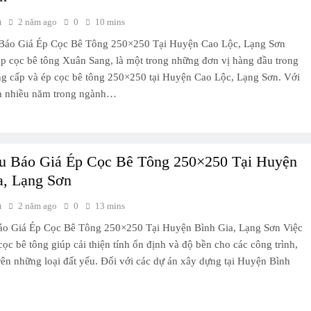
h
2 năm ago
0
10 mins
Báo Giá Ép Cọc Bê Tông 250×250 Tại Huyện Cao Lộc, Lạng Sơn
ép cọc bê tông Xuân Sang, là một trong những đơn vị hàng đầu trong
ng cấp và ép cọc bê tông 250×250 tại Huyện Cao Lộc, Lạng Sơn. Với
m nhiều năm trong ngành…
u Báo Giá Ép Cọc Bê Tông 250×250 Tại Huyện
a, Lạng Sơn
h
2 năm ago
0
13 mins
áo Giá Ép Cọc Bê Tông 250×250 Tại Huyện Bình Gia, Lạng Sơn Việc
ọc bê tông giúp cải thiện tính ổn định và độ bền cho các công trình,
 trên những loại đất yếu. Đối với các dự án xây dựng tại Huyện Bình
…