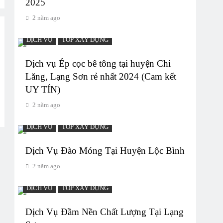
2025
2 năm ago
DỊCH VỤ
TOP XÂY DỰNG
Dịch vụ Ép cọc bê tông tại huyện Chi
Lăng, Lạng Sơn rẻ nhất 2024 (Cam kết
UY TÍN)
2 năm ago
DỊCH VỤ
TOP XÂY DỰNG
Dịch Vụ Đào Móng Tại Huyện Lộc Bình
2 năm ago
DỊCH VỤ
TOP XÂY DỰNG
Dịch Vụ Đầm Nền Chất Lượng Tại Lạng