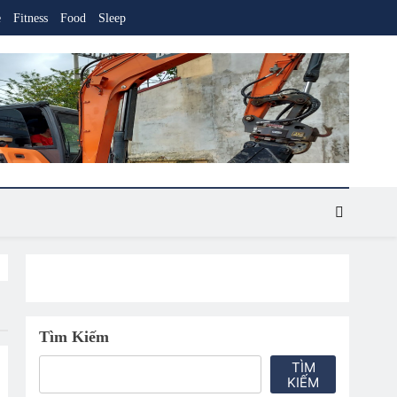
e
Fitness
Food
Sleep
Tìm Kiếm
TÌM
KIẾM