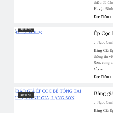
thiếu để đảm
Huyện Đình
Đọc Thêm
DỊCH VỤ
Ép Cọc 
Ngọc Oan
Bảng Giá É
thông tin v
Sơn, cung c
xây…
Đọc Thêm
Bảng gi
DỊCH VỤ
Ngọc Oan
Bảng Giá Ép