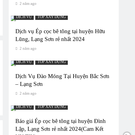
2 năm ago
DỊCH VỤ
TOP XÂY DỰNG
Dịch vụ Ép cọc bê tông tại huyện Hữu
Lũng, Lạng Sơn rẻ nhất 2024
2 năm ago
DỊCH VỤ
TOP XÂY DỰNG
Dịch Vụ Đào Móng Tại Huyện Bắc Sơn
– Lạng Sơn
2 năm ago
DỊCH VỤ
TOP XÂY DỰNG
Báo giá Ép cọc bê tông tại huyện Đình
Lập, Lạng Sơn rẻ nhất 2024(Cam Kết