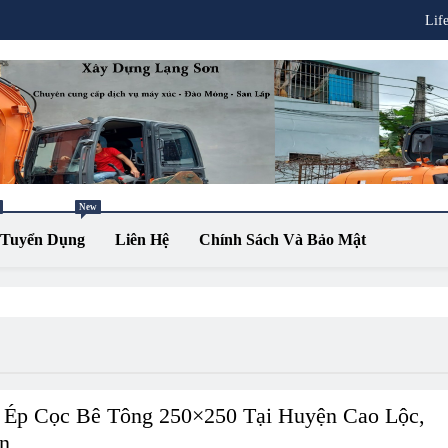
Lif
New
Tuyển Dụng
Liên Hệ
Chính Sách Và Bảo Mật
 Ép Cọc Bê Tông 250×250 Tại Huyện Cao Lộc,
n