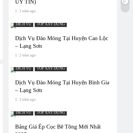
UY TIN)
2 năm ago
DỊCH VỤ
TOP XÂY DỰNG
Dịch Vụ Đào Móng Tại Huyện Cao Lộc
– Lạng Sơn
2 năm ago
DỊCH VỤ
TOP XÂY DỰNG
Dịch Vụ Đào Móng Tại Huyện Bình Gia
– Lạng Sơn
2 năm ago
DỊCH VỤ
TOP XÂY DỰNG
Bảng Giá Ép Cọc Bê Tông Mới Nhất