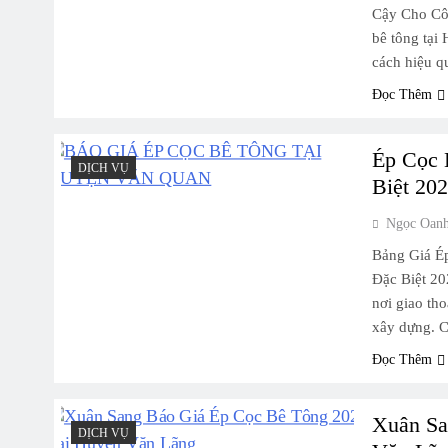
Cậy Cho Côn
bê tông tại
cách hiệu q
Đọc Thêm
Ép Cọc 
DỊCH VỤ
Biệt 20
Ngọc Oan
Bảng Giá É
Đặc Biệt 2
nơi giao tho
xây dựng. 
Đọc Thêm
Xuân Sa
DỊCH VỤ