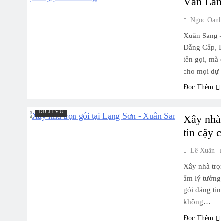
Văn Lã
Ngọc Oan
Xuân Sang 
Đẳng Cấp, 
tên gọi, mà
cho mọi dự
Đọc Thêm
DỊCH VỤ
Xây nhà 
tin cậy 
Lê Xuân
Xây nhà trọ
ấm lý tưởng
gói đáng ti
không…
Đọc Thêm