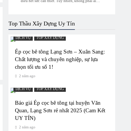
điều hết sức cần thiết. Tuy nhiên, không phải ai…
Top Thầu Xây Dựng Uy Tín
DỊCH VỤ
TOP XÂY DỰNG
Ép cọc bê tông Lạng Sơn – Xuân Sang:
Chất lượng và chuyên nghiệp, sự lựa
chọn tối ưu số 1!
2 năm ago
DỊCH VỤ
TOP XÂY DỰNG
Báo giá Ép cọc bê tông tại huyện Văn
Quan, Lạng Sơn rẻ nhất 2025 (Cam Kết
UY TÍN)
2 năm ago