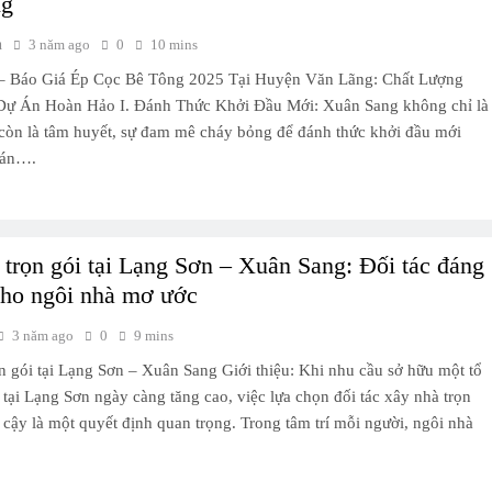
ng
h
3 năm ago
0
10 mins
– Báo Giá Ép Cọc Bê Tông 2025 Tại Huyện Văn Lãng: Chất Lượng
Dự Án Hoàn Hảo I. Đánh Thức Khởi Đầu Mới: Xuân Sang không chỉ là
 còn là tâm huyết, sự đam mê cháy bỏng để đánh thức khởi đầu mới
 án….
trọn gói tại Lạng Sơn – Xuân Sang: Đối tác đáng
cho ngôi nhà mơ ước
3 năm ago
0
9 mins
n gói tại Lạng Sơn – Xuân Sang Giới thiệu: Khi nhu cầu sở hữu một tổ
 tại Lạng Sơn ngày càng tăng cao, việc lựa chọn đối tác xây nhà trọn
n cậy là một quyết định quan trọng. Trong tâm trí mỗi người, ngôi nhà