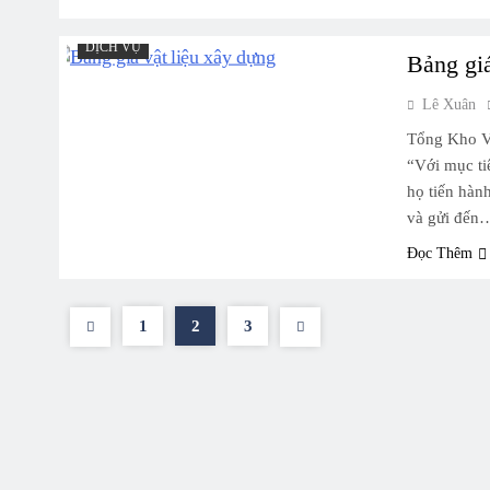
DỊCH VỤ
Bảng gi
Lê Xuân
Tổng Kho V
“Với mục ti
họ tiến hàn
và gửi đến
Đọc Thêm
1
2
3